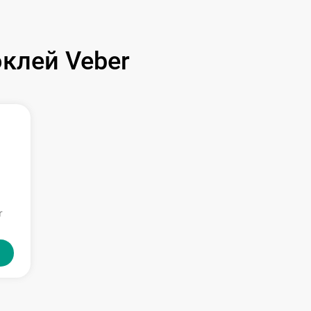
клей Veber
r