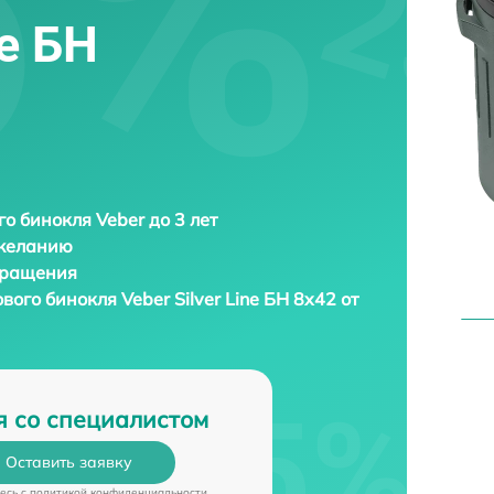
ne БН
о бинокля Veber до 3 лет
 желанию
бращения
ового бинокля
Veber Silver Line БН 8x42 от
я со специалистом
Оставить заявку
есь c
политикой конфиденциальности