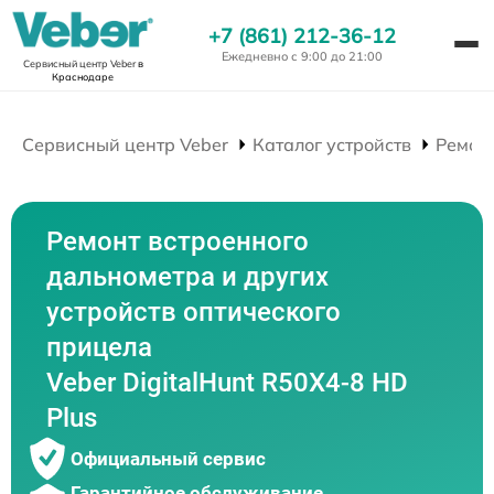
+7 (861) 212-36-12
Ежедневно с 9:00 до 21:00
Сервисный центр Veber
в
Краснодаре
Сервисный центр Veber
Каталог устройств
Ремон
Ремонт встроенного
дальнометра и других
устройств оптического
прицела
Veber DigitalHunt R50X4-8 HD
Plus
Официальный сервис
Гарантийное обслуживание