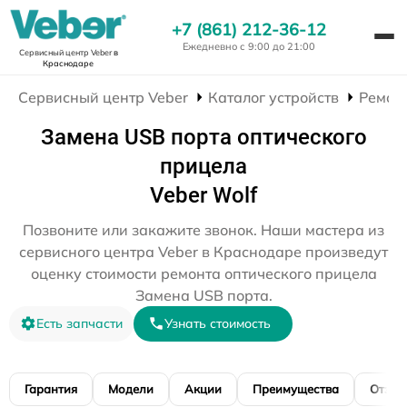
+7 (861) 212-36-12
Ежедневно с 9:00 до 21:00
Сервисный центр Veber
в
Краснодаре
Сервисный центр Veber
Каталог устройств
Ремон
Замена USB порта оптического
прицела
Veber Wolf
Позвоните или закажите звонок. Наши мастера из
сервисного центра Veber в Краснодаре произведут
оценку стоимости ремонта оптического прицела
Замена USB порта.
Есть запчасти
Узнать стоимость
Гарантия
Модели
Акции
Преимущества
Отзы