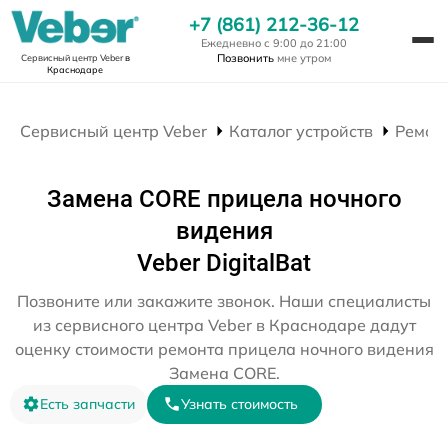
+7 (861) 212-36-12
Ежедневно с 9:00 до 21:00
Позвонить
мне утром
Сервисный центр Veber
в
Краснодаре
Сервисный центр Veber
Каталог устройств
Ремон
Замена CORE прицела ночного
видения
Veber DigitalBat
Позвоните или закажите звонок. Наши специалисты
из сервисного центра Veber в Краснодаре дадут
оценку стоимости ремонта прицела ночного видения
Замена CORE.
Есть запчасти
Узнать стоимость