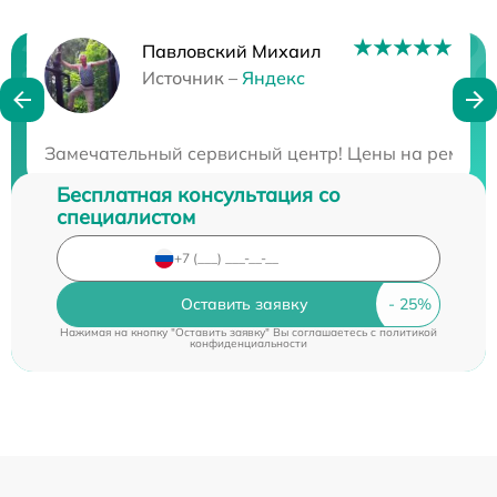
Павловский Михаил
Нужна консультация?
Источник –
Яндекс
Закажите бесплатную консультацию
Замечательный сервисный центр! Цены на ремонт о
Бесплатная консультация со
специалистом
Оставить заявку
Нажимая на кнопку "Оставить заявку" Вы соглашаетесь c
политикой
конфиденциальности