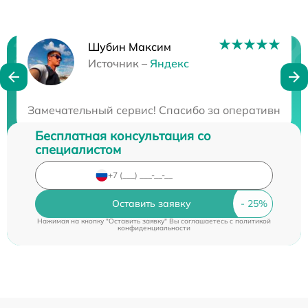
Шубин Максим
Нужна консультация?
Источник –
Яндекс
Закажите бесплатную консультацию
Замечательный сервис! Спасибо за оперативность 
Бесплатная консультация со
специалистом
Оставить заявку
Нажимая на кнопку "Оставить заявку" Вы соглашаетесь c
политикой
конфиденциальности