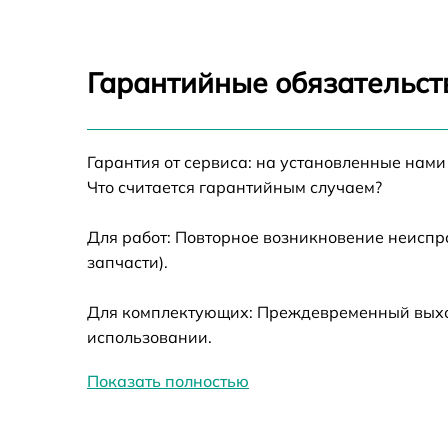
Восстановление питания
Ремонт оптики
Гарантийные обязательст
Ремонт датчика синхроимпульсов
Гарантия от сервиса: на установленные нами
Калибровка и настройка тепловизора
Что считается гарантийным случаем?
Ремонт встроенного дальнометра и
Для работ: Повторное возникновение неиспр
других устройств
запчасти).
Замена ключей управления
Для комплектующих: Преждевременный выход 
использовании.
Ремонт цепи питания
Показать полностью
Замена USB порта