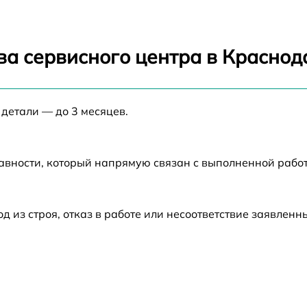
от 60 мин
от 60 мин
ва сервисного центра в Краснод
от 60 мин
 детали — до 3 месяцев.
от 60 мин
от 60 мин
авности, который напрямую связан с выполненной рабо
от 60 мин
из строя, отказ в работе или несоответствие заявлен
от 60 мин
от 60 мин