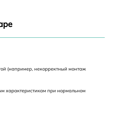
650 р
2000 р
аре
1550 р
750 р
750 р
той (например, некорректный монтаж
590 р
ным характеристикам при нормальном
1000 р
590 р