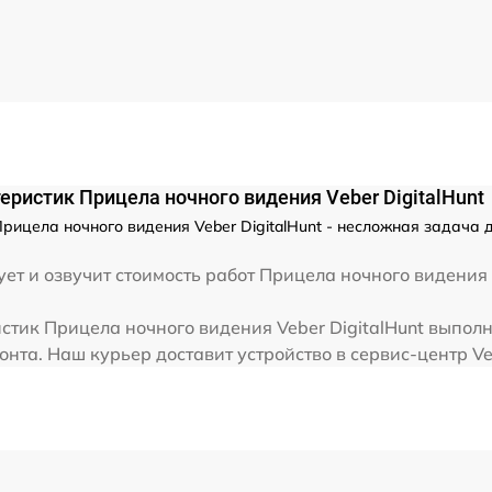
от 60 мин
от 60 мин
ристик Прицела ночного видения Veber DigitalHunt
ицела ночного видения Veber DigitalHunt - несложная задача 
ет и озвучит стоимость работ Прицела ночного видения 
тик Прицела ночного видения Veber DigitalHunt выполня
нта. Наш курьер доставит устройство в сервис-центр Ve