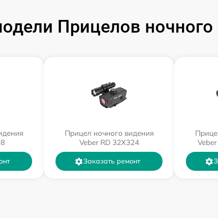
одели Прицелов ночного 
идения
Прицел ночного видения
Прице
18
Veber RD 32X324
Veber
онт
Заказать ремонт
З