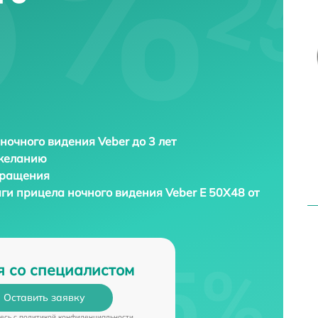
ночного видения Veber до 3 лет
 желанию
бращения
аги прицела ночного видения
Veber E 50X48 от
я со специалистом
Оставить заявку
есь c
политикой конфиденциальности