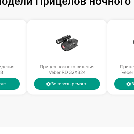
одели Прицелов ночного 
идения
Прицел ночного видения
Прице
18
Veber RD 32X324
Veber
онт
Заказать ремонт
З