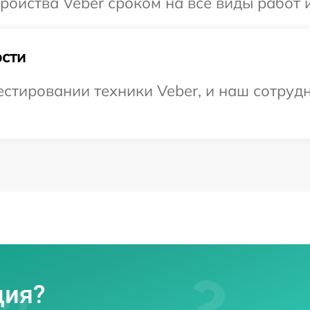
ойства Veber сроком на все виды работ и
сти
тировании техники Veber, и наш сотрудн
ция?