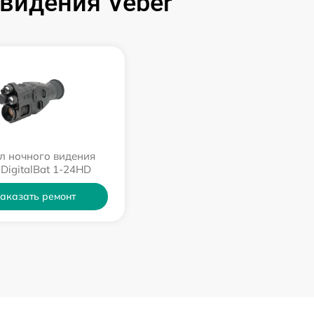
видения Veber
л ночного видения
 DigitalBat 1-24HD
аказать ремонт